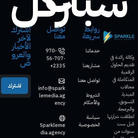
سباركل
اشترك
روابط
تواصل
سريعة
معنا
لآخر
الأخبار
خدماتنا
970-
والعرو
وكالة رائدة في
56-707-
ض
تقديم الحلول
مشاريعنا
2335+
الرقمية
المتكاملة في
تواصل معنا
اشترك
مجالات
info@spark
الميديا،
الشروط
lemedia.ag
التسويق،
والأحكام
ency
والبرمجة.
انطلقت شرارتها
سياسة
قبل ست
الخصوصية
Sparkleme
سنوات من
dia.agency