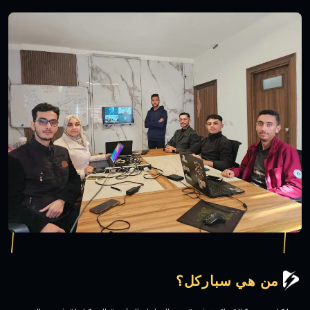
من هي سباركل؟