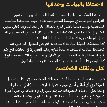
الاحتفاظ بالبيانات وحذفها
ستحتفظ الشركة ببياناتك الشخصية فقط للمدة الضرورية لتحقيق
الأغراض الموضحة في سياسة الخصوصية هذه، حيث سنحتفظ ببياناتك
الشخصية ونستخدمها بالقدر اللازم للامتثال لالتزاماتنا القانونية (على سبيل
المثال، إذا كنا مطالبين بالاحتفاظ ببياناتك للامتثال للقوانين المعمول بها)،
وحل النزاعات، وإنفاذ اتفاقياتنا وسياساتنا القانونية
كما ستحتفظ الشركة ببيانات الاستخدام لأغراض التحليل الداخلي. يتم
الاحتفاظ ببيانات الاستخدام عادةً لفترة زمنية أقصر، إلا في الحالات التي يتم
فيها استخدام هذه البيانات لتعزيز الأمان أو تحسين وظائف خدمتنا، أو إذا
كنا ملزمين قانونياً بالاحتفاظ بهذه البيانات لفترات زمنية أطول
نقل بياناتك الشخصية
تتم معالجة معلوماتك، بما في ذلك بياناتك الشخصية، في مكاتب تشغيل
الشركة وفي أي أماكن أخرى تتواجد فيها الأطراف المشاركة في المعالجة،
وهذا يعني أن هذه المعلومات قد يتم نقلها إلى والاحتفاظ بها على أجهزة
كمبيوتر تقع خارج ولايتك أو مقاطعتك أو بلدك أو أي ولاية قضائية
حكومية أخرى، حيث قد تختلف قوانين حماية البيانات عن تلك المطبقة