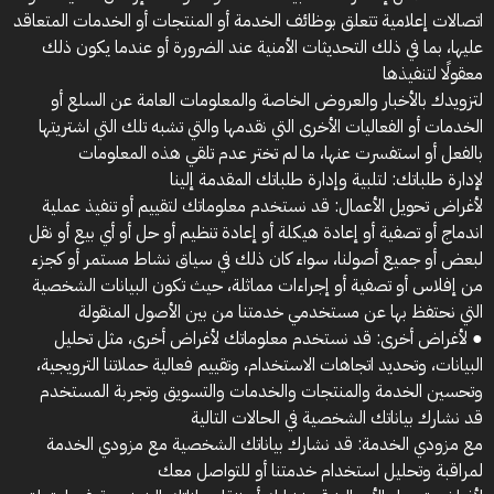
اتصالات إعلامية تتعلق بوظائف الخدمة أو المنتجات أو الخدمات المتعاقد
عليها، بما في ذلك التحديثات الأمنية عند الضرورة أو عندما يكون ذلك
معقولًا لتنفيذها
لتزويدك بالأخبار والعروض الخاصة والمعلومات العامة عن السلع أو
الخدمات أو الفعاليات الأخرى التي نقدمها والتي تشبه تلك التي اشتريتها
بالفعل أو استفسرت عنها، ما لم تختر عدم تلقي هذه المعلومات
لإدارة طلباتك: لتلبية وإدارة طلباتك المقدمة إلينا
لأغراض تحويل الأعمال: قد نستخدم معلوماتك لتقييم أو تنفيذ عملية
اندماج أو تصفية أو إعادة هيكلة أو إعادة تنظيم أو حل أو أي بيع أو نقل
لبعض أو جميع أصولنا، سواء كان ذلك في سياق نشاط مستمر أو كجزء
من إفلاس أو تصفية أو إجراءات مماثلة، حيث تكون البيانات الشخصية
التي نحتفظ بها عن مستخدمي خدمتنا من بين الأصول المنقولة
● لأغراض أخرى: قد نستخدم معلوماتك لأغراض أخرى، مثل تحليل
البيانات، وتحديد اتجاهات الاستخدام، وتقييم فعالية حملاتنا الترويجية،
وتحسين الخدمة والمنتجات والخدمات والتسويق وتجربة المستخدم
قد نشارك بياناتك الشخصية في الحالات التالية
مع مزودي الخدمة: قد نشارك بياناتك الشخصية مع مزودي الخدمة
لمراقبة وتحليل استخدام خدمتنا أو للتواصل معك