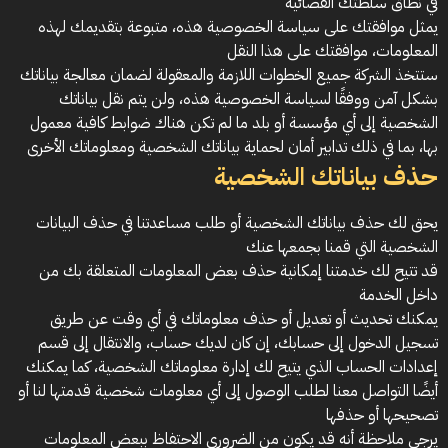
في نطاق سلطتك القضائية
يمثل موافقتك على سياسة الخصوصية هذه، متبوعة بتقديمك لهذه
المعلومات، موافقتك على هذا النقل
ستتخذ الشركة جميع الخطوات اللازمة والمعقولة لضمان معالجة بياناتك
بشكل آمن ووفقًا لسياسة الخصوصية هذه، ولن يتم نقل بياناتك
الشخصية إلى أي مؤسسة أو بلد ما لم تكن هناك ضوابط كافية معمول
بها، بما في ذلك تدابير أمان لحماية بياناتك الشخصية ومعلوماتك الأخرى
حذف بياناتك الشخصية
يحق لك حذف بياناتك الشخصية أو طلب مساعدتنا في حذف البيانات
الشخصية التي قمنا بجمعها عنك
قد تتيح لك خدمتنا إمكانية حذف بعض المعلومات المتعلقة بك من
داخل الخدمة
يمكنك تحديث أو تعديل أو حذف معلوماتك في أي وقت عن طريق
تسجيل الدخول إلى حسابك، إن كان لديك حساب، والانتقال إلى قسم
إعدادات الحساب الذي يتيح لك إدارة معلوماتك الشخصية، كما يمكنك
أيضًا التواصل معنا لطلب الوصول إلى أي معلومات شخصية قدمتها لنا أو
تصحيحها أو حذفها
يرجى ملاحظة أنه قد يكون من الضروري الاحتفاظ ببعض المعلومات