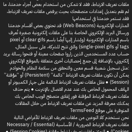
ملفات تعريف الارتباط، فقد لا تتمكن من استخدام بعض أجزاء خدمتنا، ما
لم تقم بتعديل إعدادات متصفحك بحيث يرفض ملفات تعريف الارتباط،
فقد تستمر خدمتنا في استخدامها
المنارات الإلكترونية (Web Beacons) قد تحتوي بعض أقسام خدمتنا
ورسائل البريد الإلكتروني الخاصة بنا على ملفات إلكترونية صغيرة تُعرف
باسم المنارات الإلكترونية (ويُشار إليها أيضًا باسم clear gifs أو pixel
tags أو single-pixel gifs) والتي تتيح للشركة، على سبيل المثال،
حساب عدد المستخدمين الذين زاروا صفحات معينة أو فتحوا رسالة بريد
إلكتروني، بالإضافة إلى جمع إحصائيات أخرى متعلقة بالموقع الإلكتروني
:مثل تسجيل شعبية قسم معين والتحقق من سلامة النظام والخوادم
يمكن أن تكون ملفات تعريف الارتباط “دائمة” (Persistent) أو “مؤقتة”
(Session) ● تظل ملفات تعريف الارتباط الدائمة على جهاز الكمبيوتر أو
الهاتف المحمول الخاص بك عند عدم الاتصال بالإنترنت ● يتم حذف
ملفات تعريف الارتباط المؤقتة فور إغلاق متصفح الويب الخاص بك
يمكنك معرفة المزيد عن ملفات تعريف الارتباط من خلال المقالات
المتوفرة على موقع TermsFeed
نحن نستخدم كلا النوعين من ملفات تعريف الارتباط للأغراض التالية
ملفات تعريف الارتباط الضرورية / الأساسية (Necessary / Essential
Cookies) ● النوع: ملفات تعريف ارتباط مؤقتة (Session Cookies) ●