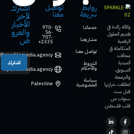
اشترك
روابط
تواصل
سريعة
معنا
لآخر
الأخبار
وكالة رائدة في
خدماتنا
970-
والعرو
56-
تقديم الحلول
707-
ض
مشاريعنا
الرقمية
2335+
المتكاملة في
تواصل معنا
o@sparklemedia.agency
مجالات
اشترك
الميديا،
الشروط
والأحكام
Sparklemedia.agency
التسويق،
والبرمجة.
سياسة
Palestine
انطلقت شرارتها
الخصوصية
قبل ست
سنوات من
قلب فلسطين.