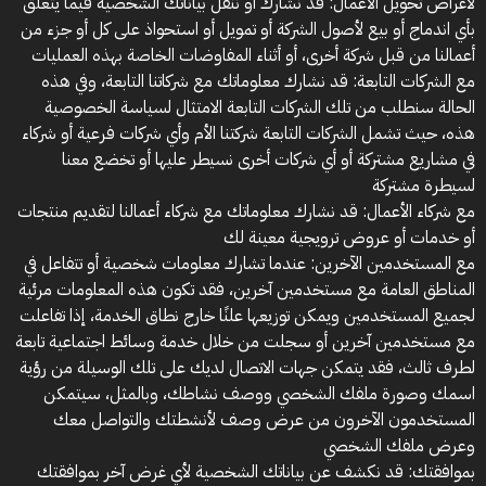
لأغراض تحويل الأعمال: قد نشارك أو ننقل بياناتك الشخصية فيما يتعلق
بأي اندماج أو بيع لأصول الشركة أو تمويل أو استحواذ على كل أو جزء من
أعمالنا من قبل شركة أخرى، أو أثناء المفاوضات الخاصة بهذه العمليات
مع الشركات التابعة: قد نشارك معلوماتك مع شركاتنا التابعة، وفي هذه
الحالة سنطلب من تلك الشركات التابعة الامتثال لسياسة الخصوصية
هذه، حيث تشمل الشركات التابعة شركتنا الأم وأي شركات فرعية أو شركاء
في مشاريع مشتركة أو أي شركات أخرى نسيطر عليها أو تخضع معنا
لسيطرة مشتركة
مع شركاء الأعمال: قد نشارك معلوماتك مع شركاء أعمالنا لتقديم منتجات
أو خدمات أو عروض ترويجية معينة لك
مع المستخدمين الآخرين: عندما تشارك معلومات شخصية أو تتفاعل في
المناطق العامة مع مستخدمين آخرين، فقد تكون هذه المعلومات مرئية
لجميع المستخدمين ويمكن توزيعها علنًا خارج نطاق الخدمة، إذا تفاعلت
مع مستخدمين آخرين أو سجلت من خلال خدمة وسائط اجتماعية تابعة
لطرف ثالث، فقد يتمكن جهات الاتصال لديك على تلك الوسيلة من رؤية
اسمك وصورة ملفك الشخصي ووصف نشاطك، وبالمثل، سيتمكن
المستخدمون الآخرون من عرض وصف لأنشطتك والتواصل معك
وعرض ملفك الشخصي
بموافقتك: قد نكشف عن بياناتك الشخصية لأي غرض آخر بموافقتك