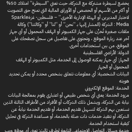
يخضع لسيطرة مشتركة مع الشركة، حيث تعني “السيطرة” امتلاك 50%
أو أكثر من الأسهم أو الحصص أو الأوراق المالية التي تمنح حق التصويت
لاختيار المديرين أو الهيئة الإدارية الأخرى.” – فلسطين- غزةSparkle
Media : الشركة (المشار إليها بـ “نحن” أو “لنا” أو “وكالتنا”) وكالة
ملفات صغيرة تُخزَّن على جهاز الكمبيوتر أو الهاتف المحمول أو أي جهاز
آخر عند زيارة الموقع ، وتحتوي على تفاصيل عن سجل تصفحك على
الموقع، من بين استخدامات أخرى.
الدولة: الأراضي الفلسطينية
الجهاز: أي جهاز يمكنه الوصول إلى الخدمة، مثل الكمبيوتر أو الهاتف
المحمول أو الجهاز
البيانات الشخصية: أي معلومات تتعلق بشخص محدد أو يمكن تحديد
هويته
الخدمة: الموقع الإلكتروني
مزود الخدمة: يعني أي شخص طبيعي أو اعتباري يقوم بمعالجة البيانات
نيابة عن الشركة، ويشمل ذلك الشركات أو الأفراد من الأطراف الثالثة الذين
تستعين بهم الشركة لتسهيل تقديم الخدمة، أو تقديم الخدمة نيابةً عن
الشركة، أو تنفيذ خدمات ذات صلة بالخدمة، أو مساعدة الشركة في تحليل
كيفية استخدام الخدمة.
خدمة وسائل التواصل الاجتماعي التابعة لطرف ثالث: تعني أي موقع ويب