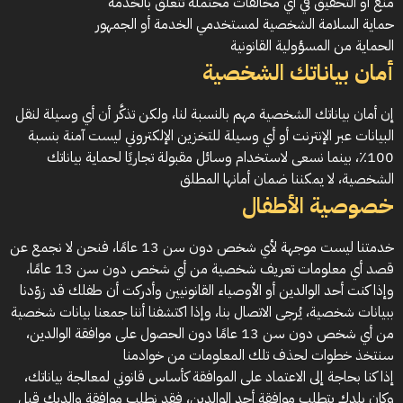
منع أو التحقيق في أي مخالفات محتملة تتعلق بالخدمة
حماية السلامة الشخصية لمستخدمي الخدمة أو الجمهور
الحماية من المسؤولية القانونية
أمان بياناتك الشخصية
إن أمان بياناتك الشخصية مهم بالنسبة لنا، ولكن تذكَّر أن أي وسيلة لنقل
البيانات عبر الإنترنت أو أي وسيلة للتخزين الإلكتروني ليست آمنة بنسبة
100٪، بينما نسعى لاستخدام وسائل مقبولة تجاريًا لحماية بياناتك
الشخصية، لا يمكننا ضمان أمانها المطلق
خصوصية الأطفال
خدمتنا ليست موجهة لأي شخص دون سن 13 عامًا، فنحن لا نجمع عن
قصد أي معلومات تعريف شخصية من أي شخص دون سن 13 عامًا،
وإذا كنت أحد الوالدين أو الأوصياء القانونيين وأدركت أن طفلك قد زوّدنا
ببيانات شخصية، يُرجى الاتصال بنا، وإذا اكتشفنا أننا جمعنا بيانات شخصية
من أي شخص دون سن 13 عامًا دون الحصول على موافقة الوالدين،
سنتخذ خطوات لحذف تلك المعلومات من خوادمنا
إذا كنا بحاجة إلى الاعتماد على الموافقة كأساس قانوني لمعالجة بياناتك،
وكان بلدك يتطلب موافقة أحد الوالدين، فقد نطلب موافقة والديك قبل