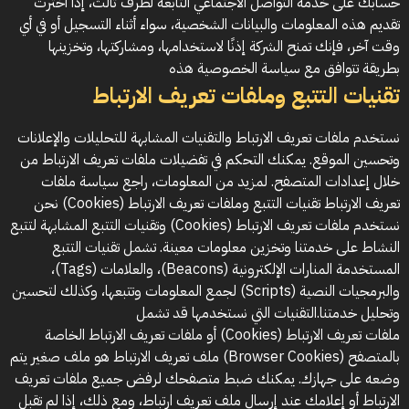
حسابك على خدمة التواصل الاجتماعي التابعة لطرف ثالث، إذا اخترت
تقديم هذه المعلومات والبيانات الشخصية، سواء أثناء التسجيل أو في أي
وقت آخر، فإنك تمنح الشركة إذنًا لاستخدامها، ومشاركتها، وتخزينها
بطريقة تتوافق مع سياسة الخصوصية هذه
تقنيات التتبع وملفات تعريف الارتباط
نستخدم ملفات تعريف الارتباط والتقنيات المشابهة للتحليلات والإعلانات
وتحسين الموقع. يمكنك التحكم في تفضيلات ملفات تعريف الارتباط من
خلال إعدادات المتصفح. لمزيد من المعلومات، راجع سياسة ملفات
تعريف الارتباط تقنيات التتبع وملفات تعريف الارتباط (Cookies) نحن
نستخدم ملفات تعريف الارتباط (Cookies) وتقنيات التتبع المشابهة لتتبع
النشاط على خدمتنا وتخزين معلومات معينة. تشمل تقنيات التتبع
المستخدمة المنارات الإلكترونية (Beacons)، والعلامات (Tags)،
والبرمجيات النصية (Scripts) لجمع المعلومات وتتبعها، وكذلك لتحسين
وتحليل خدمتنا.التقنيات التي نستخدمها قد تشمل
ملفات تعريف الارتباط (Cookies) أو ملفات تعريف الارتباط الخاصة
بالمتصفح (Browser Cookies) ملف تعريف الارتباط هو ملف صغير يتم
وضعه على جهازك. يمكنك ضبط متصفحك لرفض جميع ملفات تعريف
الارتباط أو إعلامك عند إرسال ملف تعريف ارتباط، ومع ذلك، إذا لم تقبل