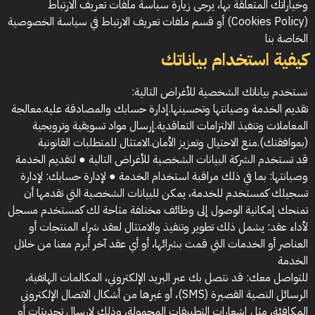
وخياراتك المتعلقة بها، يرجى زيارة سياسة ملفات تعريف الارتباط
(Cookies Policy) أو قسم ملفات تعريف الارتباط في سياسة الخصوصية
الخاصة بنا
كيفية استخدام بياناتك
نستخدم بياناتك الشخصية للأغراض التالية:
تقديم الخدمة وصيانتها وتحسينها.إدارة حسابك والمصادقة عليه.معالجة
المعاملات وتنفيذ الالتزامات التعاقدية.إرسال مواد تسويقية وترويجية
(بموافقتك).منع الاحتيال وتعزيز الأمان.الامتثال للمتطلبات القانونية
قد تستخدم الشركة البيانات الشخصية للأغراض التالية ● لتقديم الخدمة
وصيانتها: بما في ذلك مراقبة استخدام الخدمة ● لإدارة حسابك: لإدارة
تسجيلك كمستخدم للخدمة، يمكن للبيانات الشخصية التي تقدمها أن
تمنحك إمكانية الوصول إلى وظائف مختلفة متاحة لك كمستخدم مسجل
لأداء عقد: يشمل ذلك تطوير وتنفيذ والامتثال لعقد شراء المنتجات أو
العناصر أو الخدمات التي قمت بشرائها، أو أي عقد آخر أُبرم معنا من خلال
الخدمة
للتواصل معك: قد نتصل بك عبر البريد الإلكتروني، المكالمات الهاتفية،
الرسائل النصية القصيرة (SMS)، أو غيرها من أشكال الاتصال الإلكتروني
المكافئة، مثل إشعارات التطبيقات المحمولة، وذلك لإرسال تحديثات أو